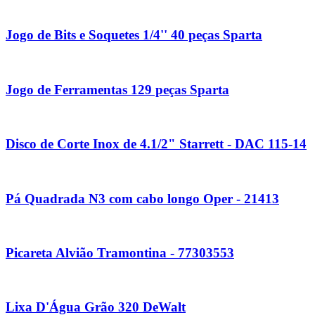
Jogo de Bits e Soquetes 1/4'' 40 peças Sparta
Jogo de Ferramentas 129 peças Sparta
Disco de Corte Inox de 4.1/2" Starrett - DAC 115-14
Pá Quadrada N3 com cabo longo Oper - 21413
Picareta Alvião Tramontina - 77303553
Lixa D'Água Grão 320 DeWalt