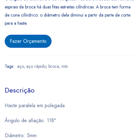
espirais da broca há duas fitas estreitas cilíndricas. A broca tem forma
de cone cilíndrico: o diâmetro dela diminui a partir da parte de corte
para a haste.
Fazer Orçamento
Tags:
aço
,
aço rápido
,
broca
,
mtx
Descrição
Haste paralela em polegada
Ângulo de afiação: 118°
Diâmetro: 5mm