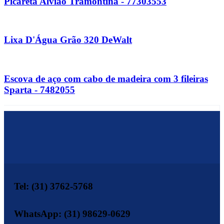
Picareta Alvião Tramontina - 77303553
Lixa D'Água Grão 320 DeWalt
Escova de aço com cabo de madeira com 3 fileiras
Sparta - 7482055
Tel: (31) 3762-5768
WhatsApp: (31) 98629-0629