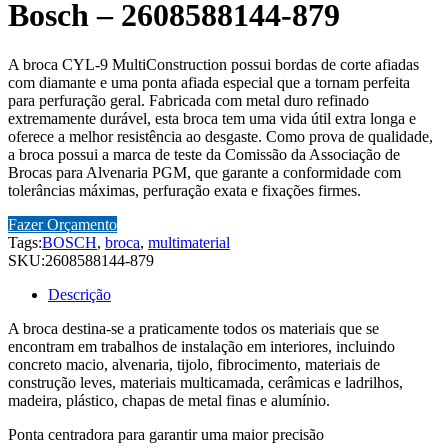
Bosch – 2608588144-879
A broca CYL-9 MultiConstruction possui bordas de corte afiadas
com diamante e uma ponta afiada especial que a tornam perfeita
para perfuração geral. Fabricada com metal duro refinado
extremamente durável, esta broca tem uma vida útil extra longa e
oferece a melhor resistência ao desgaste. Como prova de qualidade,
a broca possui a marca de teste da Comissão da Associação de
Brocas para Alvenaria PGM, que garante a conformidade com
tolerâncias máximas, perfuração exata e fixações firmes.
Fazer Orçamento
Tags:
BOSCH
,
broca
,
multimaterial
SKU:
2608588144-879
Descrição
A broca destina-se a praticamente todos os materiais que se
encontram em trabalhos de instalação em interiores, incluindo
concreto macio, alvenaria, tijolo, fibrocimento, materiais de
construção leves, materiais multicamada, cerâmicas e ladrilhos,
madeira, plástico, chapas de metal finas e alumínio.
Ponta centradora para garantir uma maior precisão