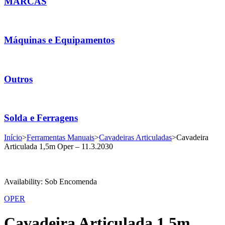
MARCAS
Máquinas e Equipamentos
Outros
Solda e Ferragens
Início
>
Ferramentas Manuais
>
Cavadeiras Articuladas
>
Cavadeira
Articulada 1,5m Oper – 11.3.2030
Availability:
Sob Encomenda
OPER
Cavadeira Articulada 1,5m