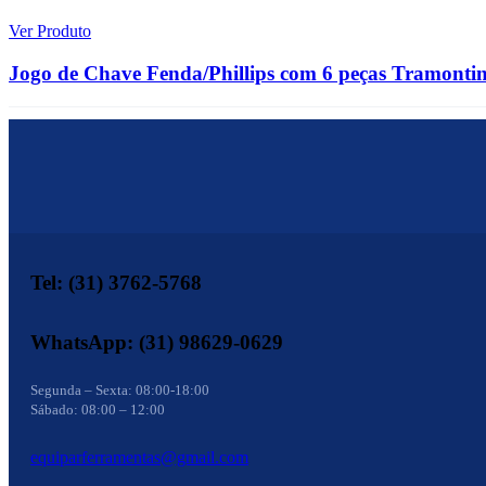
Ver Produto
Jogo de Chave Fenda/Phillips com 6 peças Tramonti
Tel: (31) 3762-5768
WhatsApp: (31) 98629-0629
Segunda – Sexta: 08:00-18:00
Sábado: 08:00 – 12:00
equiparferramentas@gmail.com