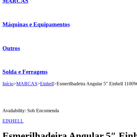
MARCAS
Máquinas e Equipamentos
Outros
Solda e Ferragens
Início
>
MARCAS
>
Einhell
>
Esmerilhadeira Angular 5″ Einhell 11
Availability:
Sob Encomenda
EINHELL
Esmerilhadeira Angular 5″ Ei