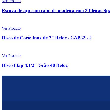
Ver Produto
Escova de aço com cabo de madeira com 3 fileiras Sp
Ver Produto
Disco de Corte Inox de 7" Refoc - CAB32 - 2
Ver Produto
Disco Flap 4.1/2" Grão 40 Refoc