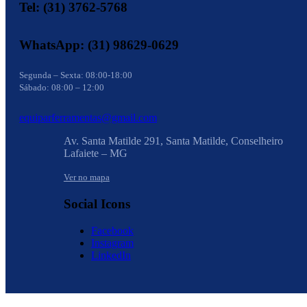
Tel: (31) 3762-5768
WhatsApp: (31) 98629-0629
Segunda – Sexta: 08:00-18:00
Sábado: 08:00 – 12:00
equiparferramentas@gmail.com
Av. Santa Matilde 291, Santa Matilde, Conselheiro
Lafaiete – MG
Ver no mapa
Social Icons
Facebook
Instagram
LinkedIn