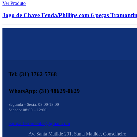
Ver Produto
Jogo de Chave Fenda/Phillips com 6 peças Tramonti
Tel: (31) 3762-5768
WhatsApp: (31) 98629-0629
Segunda – Sexta: 08:00-18:00
Sábado: 08:00 – 12:00
equiparferramentas@gmail.com
Av. Santa Matilde 291, Santa Matilde, Conselheiro