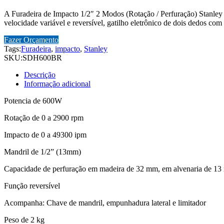
A Furadeira de Impacto 1/2″ 2 Modos (Rotação / Perfuração) Stanley 
velocidade variável e reversível, gatilho eletrônico de dois dedos co
Fazer Orçamento
Tags:
Furadeira
,
impacto
,
Stanley
SKU:
SDH600BR
Descrição
Informação adicional
Potencia de 600W
Rotação de 0 a 2900 rpm
Impacto de 0 a 49300 ipm
Mandril de 1/2” (13mm)
Capacidade de perfuração em madeira de 32 mm, em alvenaria de 1
Função reversível
Acompanha: Chave de mandril, empunhadura lateral e limitador
Peso de 2 kg