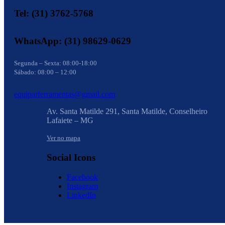
Tel: (31) 3762-5768
WhatsApp: (31) 98629-0629
Segunda – Sexta: 08:00-18:00
Sábado: 08:00 – 12:00
equiparferramentas@gmail.com
Av. Santa Matilde 291, Santa Matilde, Conselheiro
Lafaiete – MG
Ver no mapa
Social Icons
Facebook
Instagram
LinkedIn