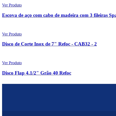
Ver Produto
Escova de aço com cabo de madeira com 3 fileiras Sp
Ver Produto
Disco de Corte Inox de 7" Refoc - CAB32 - 2
Ver Produto
Disco Flap 4.1/2" Grão 40 Refoc