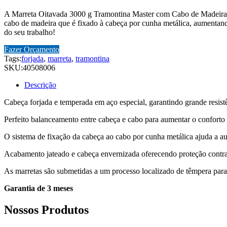
A Marreta Oitavada 3000 g Tramontina Master com Cabo de Madeira é
cabo de madeira que é fixado à cabeça por cunha metálica, aumentando
do seu trabalho!
Fazer Orçamento
Tags:
forjada
,
marreta
,
tramontina
SKU:
40508006
Descrição
Cabeça forjada e temperada em aço especial, garantindo grande resist
Perfeito balanceamento entre cabeça e cabo para aumentar o conforto 
O sistema de fixação da cabeça ao cabo por cunha metálica ajuda a a
Acabamento jateado e cabeça envernizada oferecendo proteção contr
As marretas são submetidas a um processo localizado de têmpera para
Garantia de 3 meses
Nossos Produtos