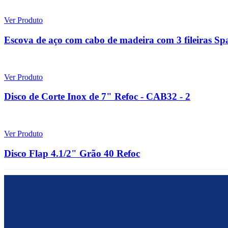
Ver Produto
Escova de aço com cabo de madeira com 3 fileiras Sp
Ver Produto
Disco de Corte Inox de 7" Refoc - CAB32 - 2
Ver Produto
Disco Flap 4.1/2" Grão 40 Refoc