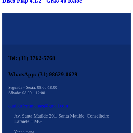
Disco Flap 4.1/2" Grão 40 Refoc
Tel: (31) 3762-5768
WhatsApp: (31) 98629-0629
Segunda – Sexta: 08:00-18:00
Sábado: 08:00 – 12:00
equiparferramentas@gmail.com
Av. Santa Matilde 291, Santa Matilde, Conselheiro
Lafaiete – MG
Ver no mapa