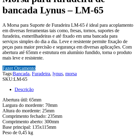
bancada Lynus – LM-65
A Morsa para Suporte de Furadeira LM-65 é ideal para acoplamento
em diversas ferramentas tais como, fresas, tornos, suportes de
furadeira, esmerilhadeiras e até fixado em uma bancada para
serviços simples do dia a dia. Leve e resistente permite fixação de
peças para maior precisão e segurança em diversas aplicações. Com
abertura até 65mm e estrutura em alumínio fundido, torna o produto
mais leve e resistente.
Fazer Orçamento
Tags:
Bancada
,
Furadeira
,
lynus
,
morsa
SKU:
LM-65
Descrição
Abertura útil: 65mm
Largura do mordente: 70mm
Altura do mordente: 25mm
Comprimento fechado: 235mm
Comprimento aberto: 300mm
Base principal: 135x115mm
Peso de 0,45 kg