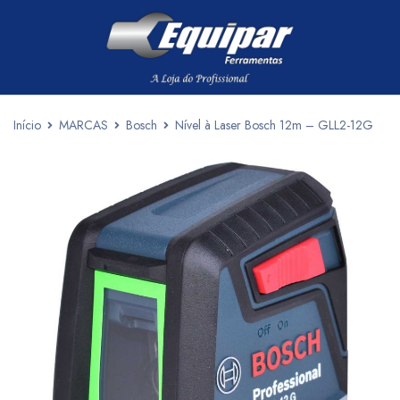
Início
MARCAS
Bosch
Nível à Laser Bosch 12m – GLL2-12G