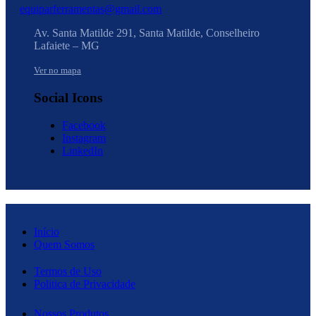
equiparferramentas@gmail.com
Av. Santa Matilde 291, Santa Matilde, Conselheiro
Lafaiete – MG
Ver no mapa
Social Icons
Facebook
Instagram
LinkedIn
Início
Quem Somos
Termos de Uso
Politica de Privacidade
Nossos Produtos