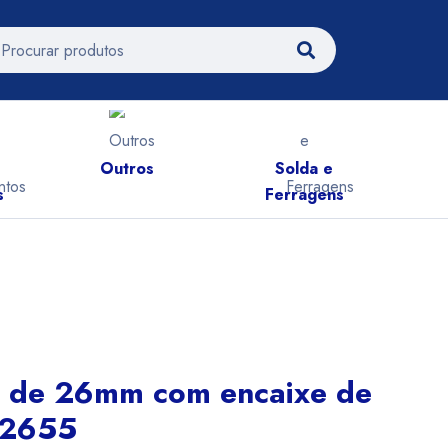
Outros
Solda e
A
s
Ferragens
o de 26mm com encaixe de
92655