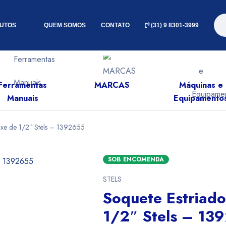
UTOS
QUEM SOMOS
CONTATO
(31) 9 8301-3999
Ferramentas
MARCAS
Máquinas e
Manuais
Equipamento
xe de 1/2″ Stels – 1392655
SOB ENCOMENDA
STELS
Soquete Estriad
1/2″ Stels – 13