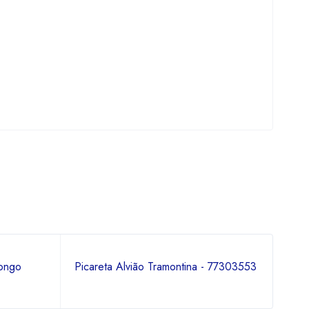
ongo
Picareta Alvião Tramontina - 77303553
Esc
com 