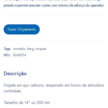
pintado e permite executar cortes com mínimo de esforço do operador.
Fazer Orçamento
Tags:
armador
,
berg
,
torques
SKU:
5648514
Descrição
Forjada em aço carbono, temperado em fornos de atmosfera
controlada
Tamanho de 14″ ou 350 mm