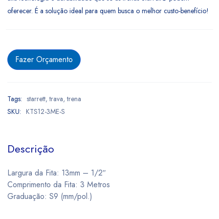
oferecer. É a solução ideal para quem busca o melhor custo-benefício!
Fazer Orçamento
Tags:
starrett
,
trava
,
trena
SKU:
KTS12-3ME-S
Descrição
Largura da Fita: 13mm – 1/2″
Comprimento da Fita: 3 Metros
Graduação: S9 (mm/pol.)