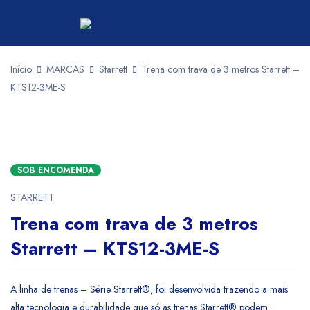
Início
MARCAS
Starrett
Trena com trava de 3 metros Starrett –
KTS12-3ME-S
SOB ENCOMENDA
STARRETT
Trena com trava de 3 metros
Starrett – KTS12-3ME-S
A linha de trenas – Série Starrett®, foi desenvolvida trazendo a mais
alta tecnologia e durabilidade que só as trenas Starrett® podem