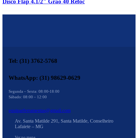
Disco Flap 4.1/2" Grão 40 Refoc
Tel: (31) 3762-5768
WhatsApp: (31) 98629-0629
Segunda – Sexta: 08:00-18:00
Sábado: 08:00 – 12:00
equiparferramentas@gmail.com
Av. Santa Matilde 291, Santa Matilde, Conselheiro
Lafaiete – MG
Ver no mapa