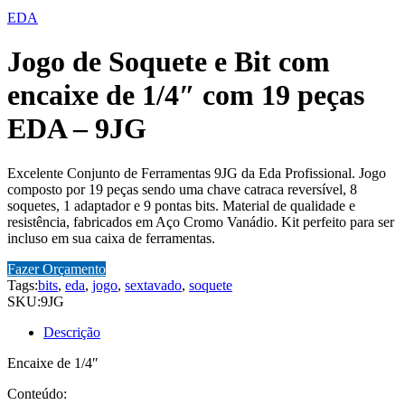
EDA
Jogo de Soquete e Bit com
encaixe de 1/4″ com 19 peças
EDA – 9JG
Excelente Conjunto de Ferramentas 9JG da Eda Profissional. Jogo
composto por 19 peças sendo uma chave catraca reversível, 8
soquetes, 1 adaptador e 9 pontas bits. Material de qualidade e
resistência, fabricados em Aço Cromo Vanádio. Kit perfeito para ser
incluso em sua caixa de ferramentas.
Fazer Orçamento
Tags:
bits
,
eda
,
jogo
,
sextavado
,
soquete
SKU:
9JG
Descrição
Encaixe de 1/4″
Conteúdo: