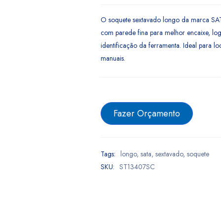
O soquete sextavado longo da marca SA
com parede fina para melhor encaixe, log
identificação da ferramenta. Ideal para lo
manuais.
Fazer Orçamento
Tags:
longo
,
sata
,
sextavado
,
soquete
SKU:
ST13407SC