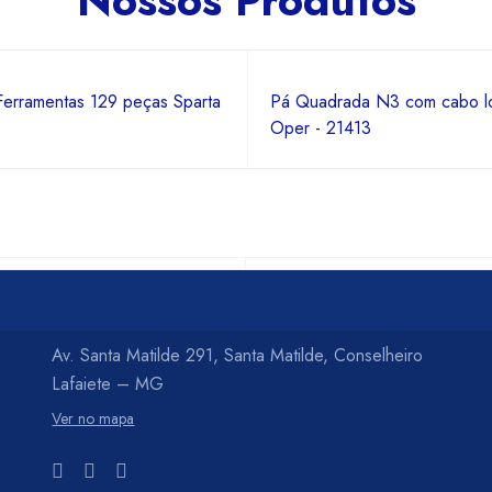
Nossos Produtos
Ferramentas 129 peças Sparta
Pá Quadrada N3 com cabo l
Oper - 21413
Av. Santa Matilde 291, Santa Matilde, Conselheiro
Lafaiete – MG
Ver no mapa