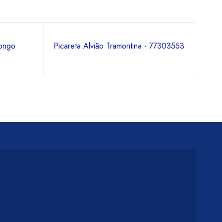
ongo
Picareta Alvião Tramontina - 77303553
Esc
com 