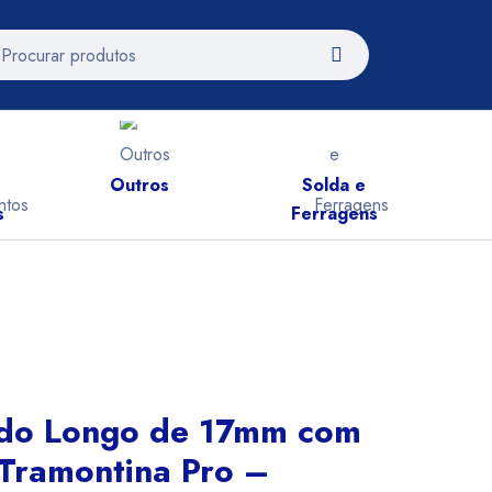
Outros
Solda e
A
s
Ferragens
ado Longo de 17mm com
 Tramontina Pro –