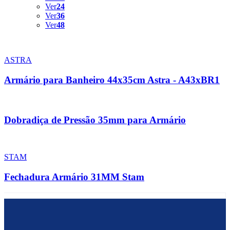
Ver
24
Ver
36
Ver
48
ASTRA
Armário para Banheiro 44x35cm Astra - A43xBR1
Dobradiça de Pressão 35mm para Armário
STAM
Fechadura Armário 31MM Stam