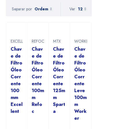
Ordem
Ver
12
Separar por
EXCELLENT
REFOC
MTX
WORKER
Chav
Chav
Chav
Chav
e de
e de
e de
e de
Filtro
Filtro
Filtro
Filtro
Óleo
Óleo
Óleo
Óleo
Corr
Corr
Corr
Corr
ente
ente
ente
ente
100
100m
125m
Leve
mm
m
m
100m
Excel
Refo
Spart
m
lent
c
a
Work
er