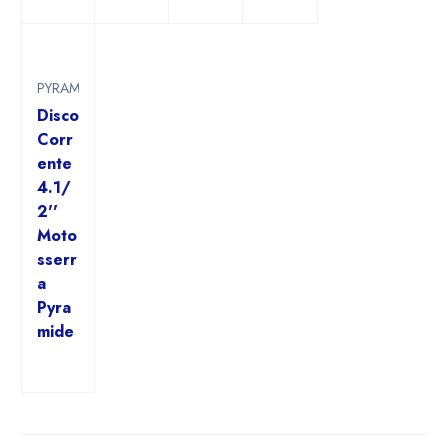
PYRAMIDE
Disco
Corr
ente
4.1/
2''
Moto
sserr
a
Pyra
mide