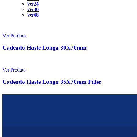
Ver
24
Ver
36
Ver
48
Ver Produto
Cadeado Haste Longa 30X70mm
Ver Produto
Cadeado Haste Longa 35X70mm Piller