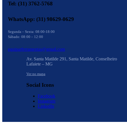
Tel: (31) 3762-5768
WhatsApp: (31) 98629-0629
Segunda – Sexta: 08:00-18:00
Sábado: 08:00 – 12:00
equiparferramentas@gmail.com
Av. Santa Matilde 291, Santa Matilde, Conselheiro
Lafaiete – MG
Ver no mapa
Social Icons
Facebook
Instagram
LinkedIn