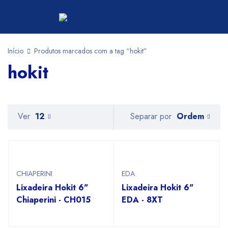
Início
Produtos marcados com a tag “hokit”
hokit
Ordem
Ver
12
Separar por
CHIAPERINI
EDA
Lixadeira Hokit 6"
Lixadeira Hokit 6"
Chiaperini - CH015
EDA - 8XT