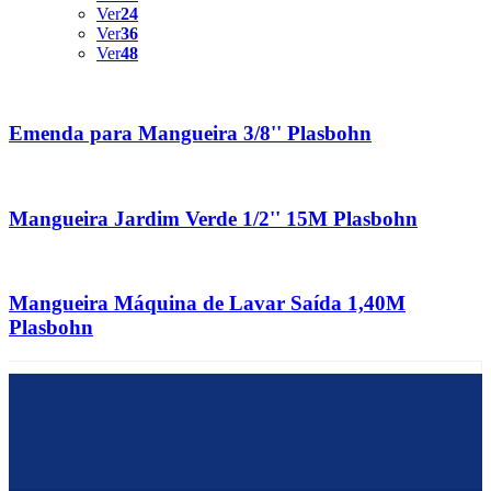
Ver
24
Ver
36
Ver
48
Emenda para Mangueira 3/8'' Plasbohn
Mangueira Jardim Verde 1/2'' 15M Plasbohn
Mangueira Máquina de Lavar Saída 1,40M
Plasbohn