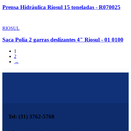
Prensa Hidráulica Riosul 15 toneladas - R070025
RIOSUL
Saca Polia 2 garras deslizantes 4" Riosul - 01 0100
1
2
→
Tel: (31) 3762-5768