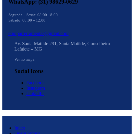
WhatsApp: (31) 98629-0629
Segunda – Sexta: 08:00-18:00
Sábado: 08:00 – 12:00
equiparferramentas@gmail.com
Av. Santa Matilde 291, Santa Matilde, Conselheiro
Lafaiete – MG
Ver no mapa
Social Icons
Facebook
Instagram
LinkedIn
Início
Quem Somos