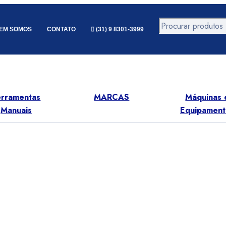
EM SOMOS
CONTATO
(31) 9 8301-3999
mentas
MARCAS
Máquinas e
uais
Equipamentos