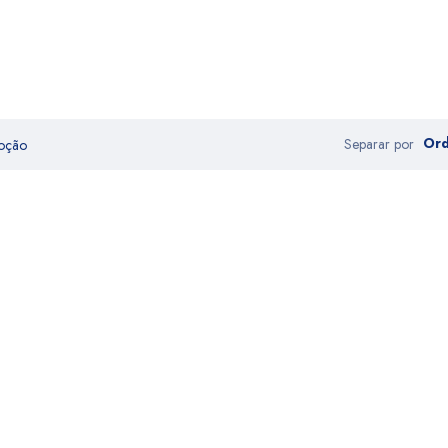
Or
Separar por
moção