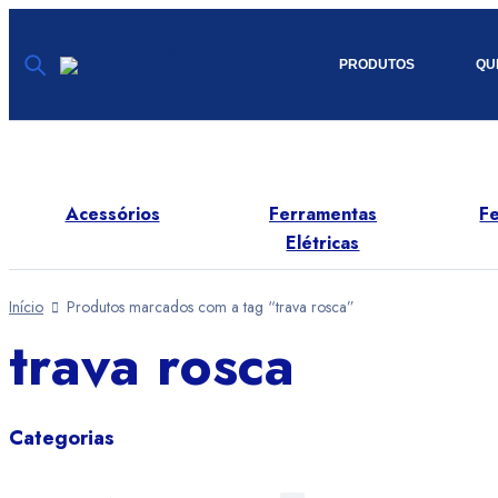
PRODUTOS
QU
Produtos
Quem Somos
Contato
Acessórios
Ferramentas
Ferra
(31) 9 8301-3999
Elétricas
Man
Início
Produtos marcados com a tag “trava rosca”
trava rosca
Categorias