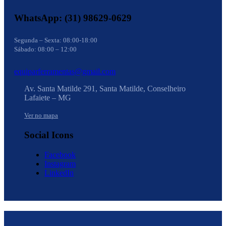
WhatsApp: (31) 98629-0629
Segunda – Sexta: 08:00-18:00
Sábado: 08:00 – 12:00
equiparferramentas@gmail.com
Av. Santa Matilde 291, Santa Matilde, Conselheiro
Lafaiete – MG
Ver no mapa
Social Icons
Facebook
Instagram
LinkedIn