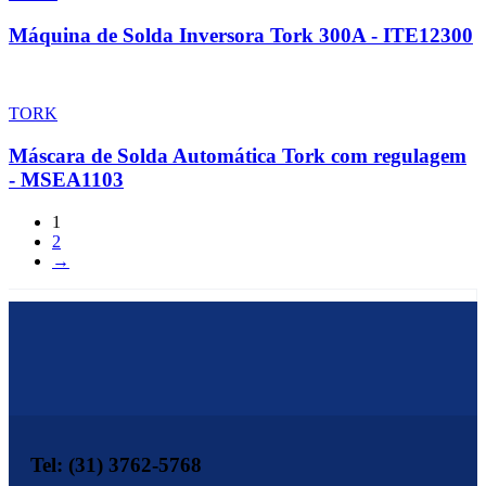
Máquina de Solda Inversora Tork 300A - ITE12300
TORK
Máscara de Solda Automática Tork com regulagem
- MSEA1103
1
2
→
Tel: (31) 3762-5768